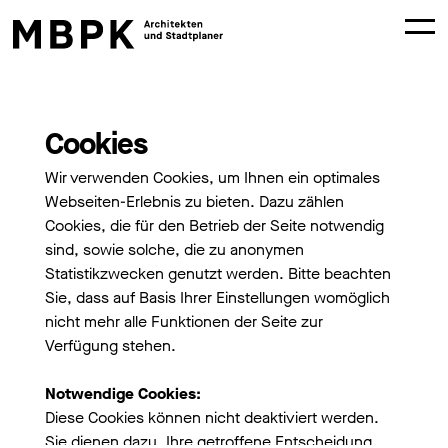
Projekte
Büro
Wohnen
Profil
Städtebau
Team
Gewerbe
News
Öffentlich
Jobs
Wettbewerbe
Kontakt
BÜRO
/
NEWS
Cookies
Wir verwenden Cookies, um Ihnen ein optimales
Webseiten-Erlebnis zu bieten. Dazu zählen
Cookies, die für den Betrieb der Seite notwendig
sind, sowie solche, die zu anonymen
Statistikzwecken genutzt werden. Bitte beachten
Sie, dass auf Basis Ihrer Einstellungen womöglich
nicht mehr alle Funktionen der Seite zur
Verfügung stehen.
Notwendige Cookies:
Diese Cookies können nicht deaktiviert werden.
Sie dienen dazu, Ihre getroffene Entscheidung