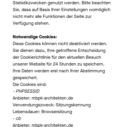
Bewohner der oberen Geschosse gibt es ein Zugang in
Statistikzwecken genutzt werden. Bitte beachten
den Garten und daran anschließend die
Sie, dass auf Basis Ihrer Einstellungen womöglich
Pflegewohngruppe. In den Obergeschoßen befindet sich
nicht mehr alle Funktionen der Seite zur
der Curarestützpunkt und 24 Wohnungen. Alle Wohnungen
Verfügung stehen.
sind barrierefrei erreichbar und entsprechend
behindertengerecht organisiert. An den natürlich
Notwendige Cookies:
belichteten Fluren sind verschiedene Begegnungs- und
Diese Cookies können nicht deaktiviert werden.
Serviceräume vorgesehen mit Blickbeziehungen nach
außen.
Sie dienen dazu, Ihre getroffene Entscheidung
der Cookierichtlinie für den aktuellen Besuch
Freiflächen
unserer Website für 24 Stunden zu speichern.
Zur Erschließung der verschiedenen Nutzungen wird ein
Ihre Daten werden erst nach Ihrer Abstimmung
großzügiger Eingangshof ausgebildet. Dieser ermöglicht
gespeichert.
die Zufahrt für die Fahrzeuge der Tagespflege mit
Die Cookies sind:
überdachtem Eingangsbereich. Die Gestaltung des Hofes
- PHPSESSID
ist zudem darauf ausgerichtet, dass dieser auch als
Begegnungsfläche genutzt wird. Als zweiter ruhiger
Anbieter: mbpk-architekten.de
Freiraum ist ein Wohnhof vorgesehen. Dieser öffnet sich
Verwendungszweck: Sitzungskennung
nach Süden zum Garten mit Freiflächen für die
Lebensdauer: Browsersitzung
Pflegewohngruppe und für die Bewohner der oberen
- cb
Geschosse.
Anbieter: mbpk-architekten.de