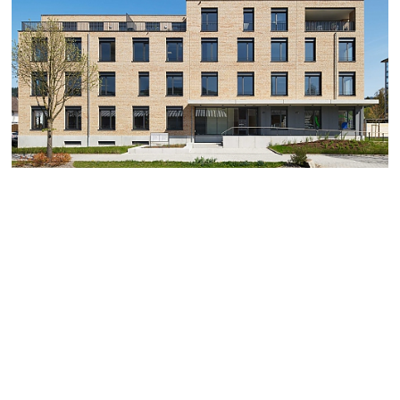
Ambulantes
Versorgungszentrum
ÖFFENTLICH, GEWERBE / OPPENAU
Das neue
Mehrzweckgebäude ist eine Erweiterung des Vincentius
Alten- und Pflegeheimes, in dem Räume für Tagespflege,
Verwaltung, Arztpraxen und im Dachgeschoss barrierefreie
Wohnungen Platz finden