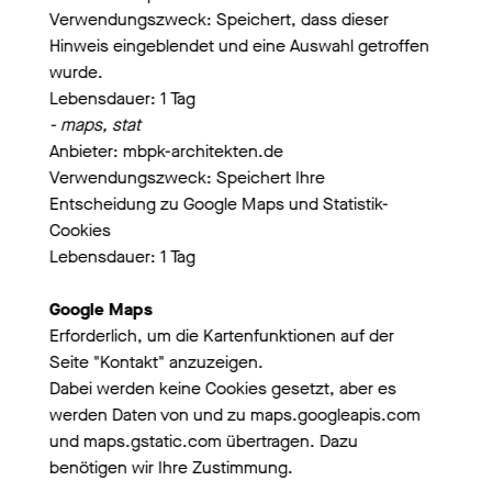
Verwendungszweck: Speichert, dass dieser
Holzhybridbauweise
Hinweis eingeblendet und eine Auswahl getroffen
Es wird eine nachhaltige Holzhybridbauweise
vorgeschlagen, die die Stahlbeton- und die Holzbauweise
wurde.
mit den jeweiligen Stärken der einzelnen Elemente
Lebensdauer: 1 Tag
kombiniert. Die Außenwände sind in vorgefertigter
- maps, stat
Holzrahmenbauweise mit Holzleisten vorgesehen.
Anbieter: mbpk-architekten.de
Verwendungszweck: Speichert Ihre
Energiekonzept
Entscheidung zu Google Maps und Statistik-
Für die Wärmeversorgung wird die Kombination von
Cookies
Wärmepumpe mit Photovoltaik vorgeschlagen, mit dem Ziel
eine CO2 neutrale Energieversorgung des Gebäudes zu
Lebensdauer: 1 Tag
erreichen.
Google Maps
Erforderlich, um die Kartenfunktionen auf der
STANDORT
Maulburg
AUFTRAG
Gemeinde Maulburg, Verhandlungsverfahren 1. Rang
Seite "Kontakt" anzuzeigen.
Dabei werden keine Cookies gesetzt, aber es
werden Daten von und zu maps.googleapis.com
und maps.gstatic.com übertragen. Dazu
benötigen wir Ihre Zustimmung.