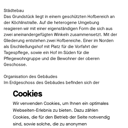
Städtebau
Das Grundstück liegt in einem geschützten Hofbereich an
der Köchlinstraße. Auf die heterogene Umgebung
reagieren wir mit einer eigenständigen Form die sich aus
zwei aneinandergefügten Winkeln zusammensetzt. Mit der
Gliederung entstehen zwei Hofbereiche. Einer im Norden
als Erschließungshof mit Platz für die Vorfahrt der
Tagespflege, sowie ein Hof im Süden für die
Pflegewohngruppe und die Bewohner der oberen
Geschosse.
Organisation des Gebäudes
Im Erdgeschoss des Gebäudes befinden sich der
Gemeinschaftraum, die Tagespflege und die
Cookies
Pflegewohngruppe. Als „öffentlich" zugänglicher Raum ist
der Gemeinschaftsraum an der Ecke zur Köchlinstraße und
Wir verwenden Cookies, um Ihnen ein optimales
dem neuen Verbindungsweg zur Kirche platziert. Dieser
Webseiten-Erlebnis zu bieten. Dazu zählen
Raum öffnet das Gebäude zur Gemeinde an der für die
Cookies, die für den Betrieb der Seite notwendig
Wahrnehmung wichtigen Stelle. Daran angrenzend befindet
sind, sowie solche, die zu anonymen
sich die Tagespflege mit gemeinsamer Küche. Für die