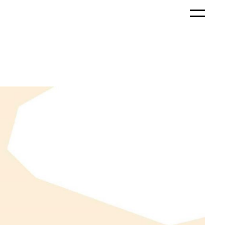
Projekte
Büro
Wohnen
Profil
Städtebau
Team
Gewerbe
News
Öffentlich
Jobs
Wettbewerbe
Kontakt