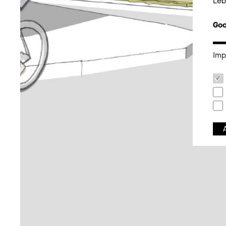
Leb
Goo
Erf
anz
Imp
Dab
zu 
ben