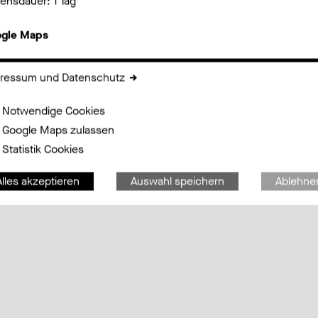
ensdauer: 1 Tag
gle Maps
orderlich, um die Kartenfunktionen auf der Seite "Kontakt"
uzeigen.
ressum und Datenschutz
ei werden keine Cookies gesetzt, aber es werden Daten von un
maps.googleapis.com und maps.gstatic.com übertragen. Dazu
Notwendige Cookies
ötigen wir Ihre Zustimmung.
Google Maps zulassen
Statistik Cookies
Alles akzeptieren
Auswahl speichern
Ablehne