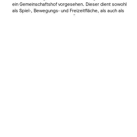
ein Gemeinschaftshof vorgesehen. Dieser dient sowohl
als Spiel-, Bewegungs- und Freizeitfläche, als auch als
Treffpunkt für alle Bewohner. Über drei Treppenhäuser
werden insgesamt 58 Wohnungen erschlossen. Der
Wohnungsmix umfasst eine Mischung von 1- bis 4-
Zimmerwohnungen – alle Wohnungen sind barrierefrei
erreichbar und nutzbar. Die Wohnungstypologien
wurden so entwickelt, dass sie ohne bzw. mit geringen
baulichen Veränderungen für vielfältige
Lebenssituationen nutzbar sind. Es wird eine
zeitgemäße und ressourcenschonende
Holzhybridbauweise vorgeschlagen. Beton und
regionale Hölzer sind die prägenden Materialien.
STANDORT
Baden-Baden,
48.778660, 8.214903
AUFTRAG
GSE Baden-Baden mbH,
Realisierungswettbewerb 4. Preis