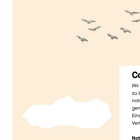
C
Wir
zu 
not
gen
Ein
Ver
Not