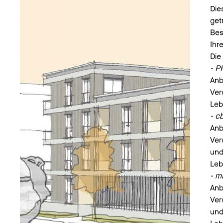
Die
get
Bes
Ihr
Die
- P
Anb
Ver
Leb
- c
Anb
Ver
und
Leb
- m
Anb
Ver
und